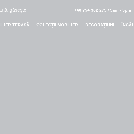
+40 754 362 275 / 9am - 5pm
ILIER TERASĂ
COLECȚII MOBILIER
DECORAȚIUNI
ÎNCĂ