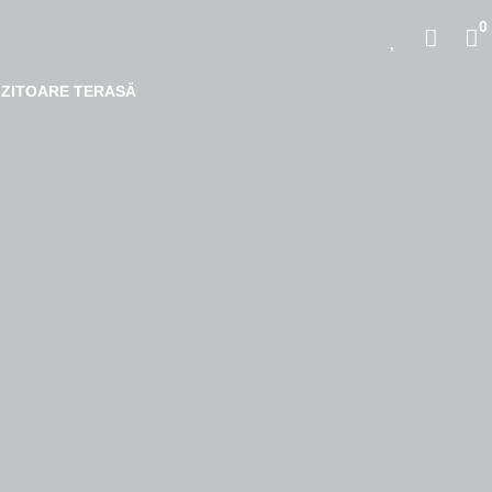
0
LZITOARE TERASĂ