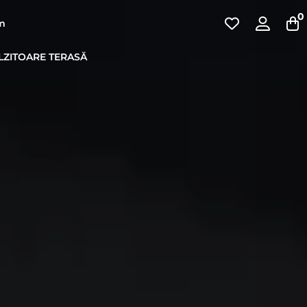
0
pm
LZITOARE TERASĂ