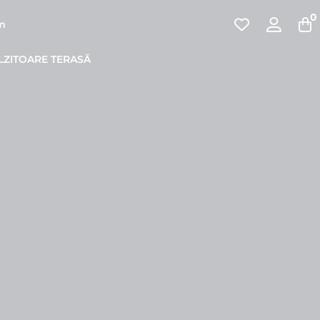
0
pm
LZITOARE TERASĂ