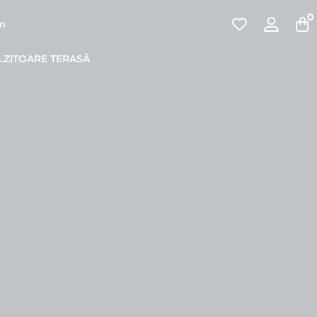
0
pm
LZITOARE TERASĂ