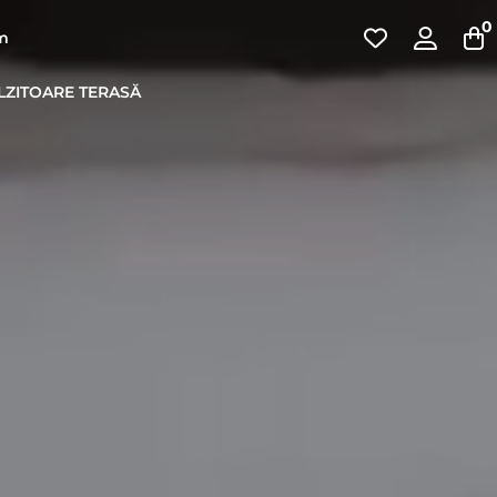
0
pm
LZITOARE TERASĂ