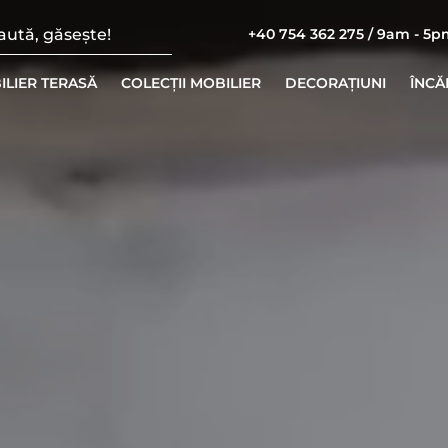
+40 754 362 275 / 9am - 5
ILIER TERASĂ
COLECȚII MOBILIER
DECORAȚIUNI
ÎNCĂ