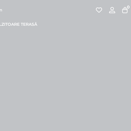
0
pm
LZITOARE TERASĂ