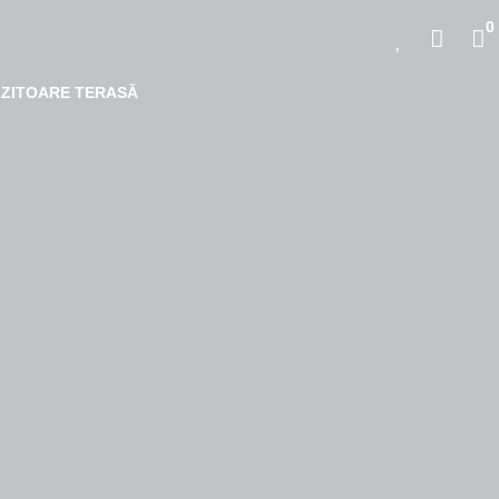
0
LZITOARE TERASĂ