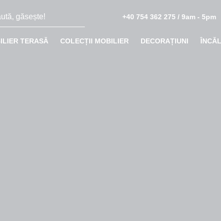
+40 754 362 275 / 9am - 5pm
ILIER TERASĂ
COLECȚII MOBILIER
DECORAȚIUNI
ÎNCĂ