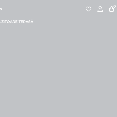
0
pm
LZITOARE TERASĂ